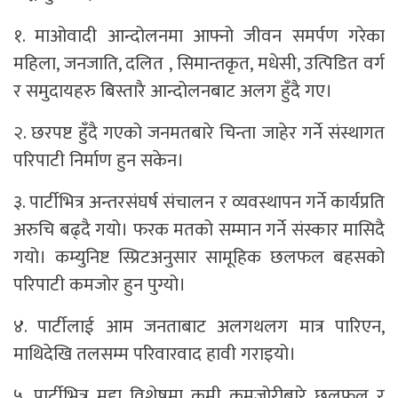
१. माओवादी आन्दोलनमा आफ्नो जीवन समर्पण गरेका
महिला, जनजाति, दलित , सिमान्तकृत, मधेसी, उत्पिडित वर्ग
र समुदायहरु बिस्तारै आन्दोलनबाट अलग हुँदै गए।
२. छरपष्ट हुँदै गएको जनमतबारे चिन्ता जाहेर गर्ने संस्थागत
परिपाटी निर्माण हुन सकेन।
३. पार्टीभित्र अन्तरसंघर्ष संचालन र व्यवस्थापन गर्ने कार्यप्रति
अरुचि बढ्दै गयो। फरक मतको सम्मान गर्ने संस्कार मासिदै
गयो। कम्युनिष्ट स्प्रिटअनुसार सामूहिक छलफल बहसको
परिपाटी कमजोर हुन पुग्यो।
४. पार्टीलाई आम जनताबाट अलगथलग मात्र पारिएन,
माथिदेखि तलसम्म परिवारवाद हावी गराइयो।
५. पार्टीभित्र मुद्दा विशेषमा कमी कमजोरीबारे छलफल र