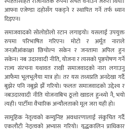
स्पष्टतासहित राजनितिक रुपमा सचेत वनाउन जरुरी थियो।
आफ्ना एजेण्डा दहोसँग पकड्ने र स्थापित गर्ने तर्फ ध्यान
दिइएन।
समाजवादको सोलोडोलो रटान लगाइयो। यसलाई उपयुक्त
रुपमा परिभाषित गरिएन। मोटो र अर्मूत नाराले
जनऔआंकाक्षा छिचोल्न सकेन र जनतामा अपिल हुन
सकेन। नब उदारवादी नीति, योजना र त्यसको पृष्ठपोषण गर्ने
राज्य संरचना यथावत राखी समाजवादको नारा लगाउनु
आफैमा भूलभूलैया मात्र हो। तर यस तथ्यप्रति अनदेखा गर्दै
बुझेर पनि नबुझे झैं गरियो। फलतः समाजवादको उद्देश्य र
नबउदारवादी नीति योजनाबिच ठूलो खाडल हुन्थ्यो नै, भयो
त्यही। पार्टीमा वैचारिक अन्यौलताको मूल जरा यही हो।
सामूहिक नेतृत्वको कम्युनिष्ट अवधारणालाई संकुचित गर्दै
एकलौटी नेतृत्वको अभ्यास गरियो। युद्धकालिन प्राधिकार