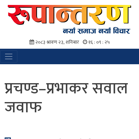
२०८३ श्रावण २३, शनिबार
१६ : ०९ : २६
प्रचण्ड–प्रभाकर सवाल
जवाफ