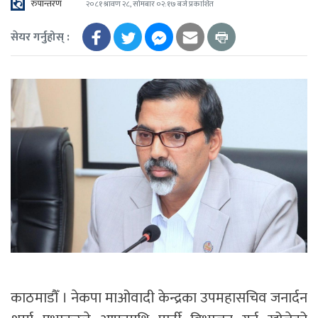
रुपान्तरण
२०८१ श्रावण २८, सोमबार ०२:१७ बजे प्रकाशित
सेयर गर्नुहोस् :
काठमाडौँ । नेकपा माओवादी केन्द्रका उपमहासचिव जनार्दन