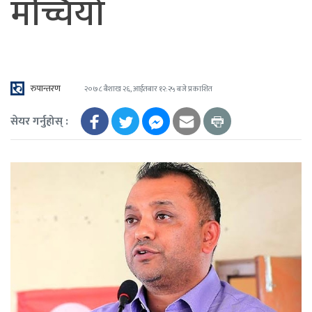
मच्चियो
रुपान्तरण
२०७८ बैशाख २६, आईतबार १२:२५ बजे प्रकाशित
सेयर गर्नुहोस् :