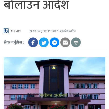
बोलाउन आदेश
रुपान्तरण
२०७७ फाल्गुन ११, मंगलबार १५:४९ बजे प्रकाशित
सेयर गर्नुहोस् :