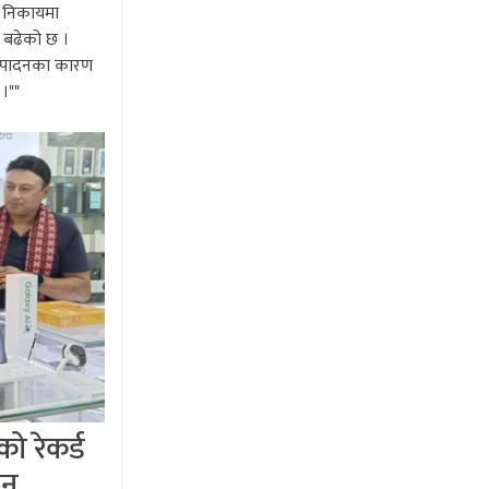
ै निकायमा
प बढेको छ ।
म्पादनका कारण
 ।""
 रेकर्ड
ान