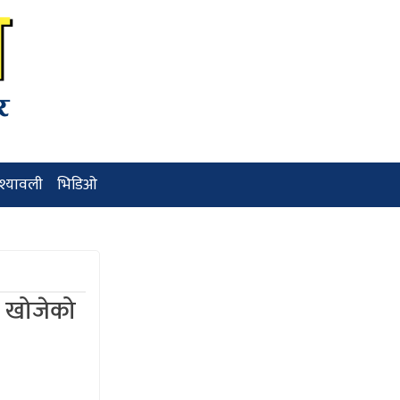
ृश्यावली
भिडिओ
ले खोजेको