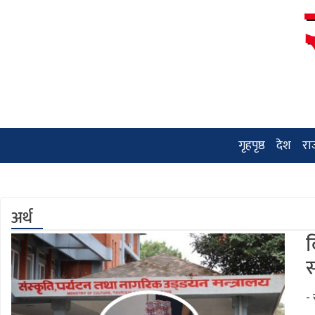
गृहपृष्ठ
देश
रा
अर्थ
व
-