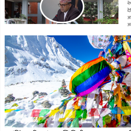
ने
दे
आ
अत