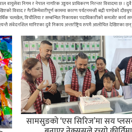
पाल वायुसेवा निगम र नेपाल नागरिक उड्डयन प्राधिकरण निरन्तर विवादमा छ । दुव
खिएको विवाद र गैरजिम्मेवारीपूर्ण काममा कारण पर्यटनमन्त्री बद्री पाण्डेको दौडधु
र्थिक चलखेल, विचौलिया र सम्बन्धित निकायका पदाधिकारीको कमजोर कार्य स
्यन्तै संवेदनशिल मानिएका दुवै निकाय अन्तर्राष्ट्रिय रुपमै आलोचित देखिएका छन्
सामसुङको ‘एस सिरिज’मा सय प्लसको
बनाएर नेक्ससले रच्यो कीर्तिम