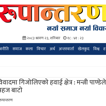
२०८३ श्रावण २३, शनिबार
१८ : ४१ : २४
जनीति
समाज
कला
विचार
अर्थ
अन्तरवार्ता
खेलकुद
विश्व
द
िवादमा गिजोलिएको हवाई क्षेत्र : मन्त्री पाण्डे
सहज बाटो
 रुपान्तरण