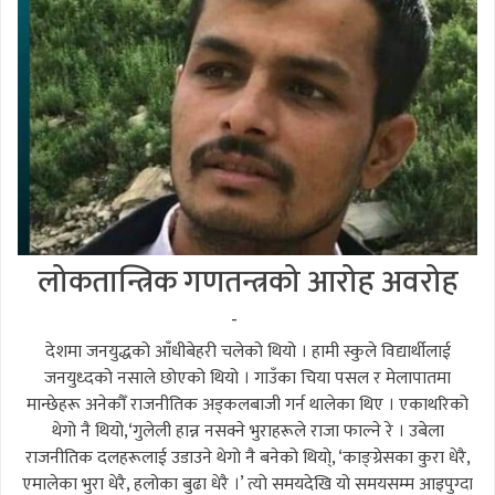
लोकतान्त्रिक गणतन्त्रको आरोह अवरोह
-
देशमा जनयुद्धको आँधीबेहरी चलेको थियो । हामी स्कुले विद्यार्थीलाई
जनयुध्दको नसाले छोएको थियो । गाउँका चिया पसल र मेलापातमा
मान्छेहरू अनेकौँ राजनीतिक अड्कलबाजी गर्न थालेका थिए । एकाथरिको
थेगो नै थियो,‘गुलेली हान्न नसक्ने भुराहरूले राजा फाल्ने रे । उबेला
राजनीतिक दलहरूलाई उडाउने थेगो नै बनेको थिया्े, ‘काङ्ग्रेसका कुरा धेरै,
एमालेका भुरा धेरै, हलोका बुढा धेरै ।’ त्यो समयदेखि यो समयसम्म आइपुग्दा