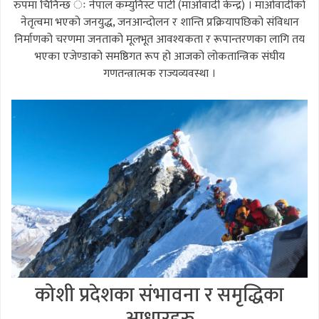
रुपमा चिनिन्छ ः नेपाल कम्युनिस्ट पार्टी (माओवादी केन्द्र) । माओवादीको
नेतृत्वमा भएको जनयुद्ध, जनआन्दोलन र शान्ति प्रक्रियापछिको संविधान
निर्माणको चरणमा जनताको मूलभूत आवश्यकता र रूपान्तरणका लागि तय
भएका एजेण्डाको समष्ठिगत रूप हो आजको लोकतान्त्रिक संघीय
गणतन्त्रात्मक राज्यव्यवस्था ।
कोशी प्रदेशका संभावना र समृद्धिका
आधारहरु