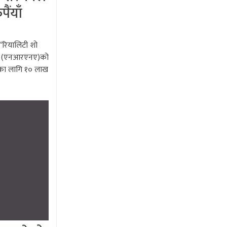
ैंयाँ
 ‘रियालिटी शो
ंघ (एनआरएनए)को
’का लागि १० लाख