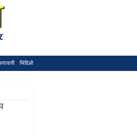
ृश्यावली
भिडिओ
ुप