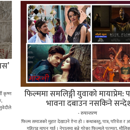
तास’
फिल्ममा समलिङ्गी युवाको मायाप्रेम: 
ी कृष्ण
भावना दबाउन नसकिने सन्दे
क,
वेदीले
- रुपान्तरण
फिल्म समाजको मुहार देखाउने ऐना हो । कथाबस्तु, पात्र, परिवेश र
गहिराइ मापन गर्छ । नेपालमा बन्ने गरेका फिल्मले परम्परा, मौल