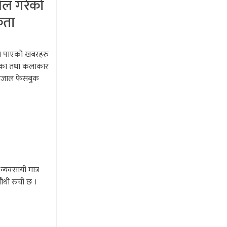
मेल गरेको
कता
दुःख पाएको खबरहरु
यिका तथा कलाकार
 संजाल फेसबुक
व्यवसायी मात्र
औधी रुची छ ।