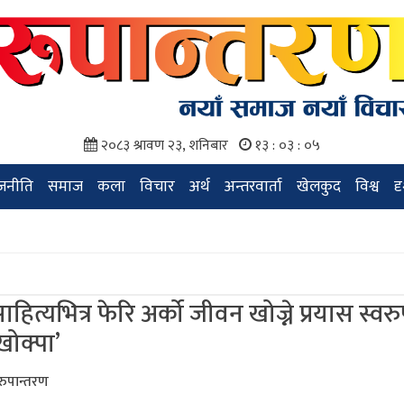
२०८३ श्रावण २३, शनिबार
१३ : ०३ : ०६
जनीति
समाज
कला
विचार
अर्थ
अन्तरवार्ता
खेलकुद
विश्व
द
ाहित्यभित्र फेरि अर्को जीवन खोज्ने प्रयास स्वर
खोक्पा’
 रुपान्तरण