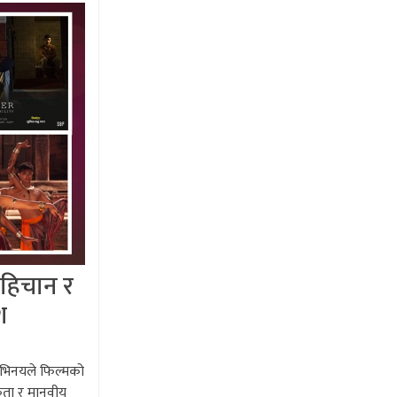
पहिचान र
श
 अभिनयले फिल्मको
िकता र मानवीय