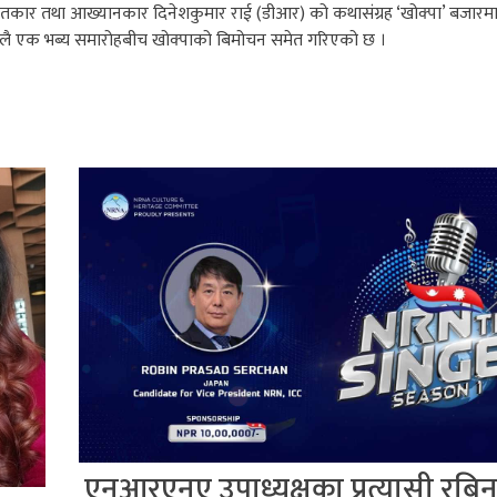
ीतकार तथा आख्यानकार दिनेशकुमार राई (डीआर) को कथासंग्रह ‘खोक्पा’ बजार
ालै एक भब्य समारोहबीच खोक्पाको बिमोचन समेत गरिएको छ ।
एनआरएनए उपाध्यक्षका प्रत्यासी रबि