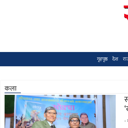
गृहपृष्ठ
देश
रा
कला
स
‘
-