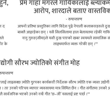
ुने,
प्रेम गाहा मगरले गायिकालाई ब्ल्याक
आरोप, शारदाले बताए वास्तवि
- रुपान्तरण
एन द
आफ्नो प्रतिभा प्रश्तुतिका लागि विदेश पुग्ने नेपाली कलाकारहरुले 
बाक्लै आइरहेका छन् । यसै सिलसिलामा हाल बेलायतमा रहेकी गा
लले
नानु गुरुङ(सीमा)ले यस्तै दुःख पाएको खबर स्वयमले सामाजिक
ोर के
लाइभमार्फत व्यक्त गरेकी छन् ।""
द्योगी सौरभ ज्योतिको संगीत मोह
 रुपान्तरण
रैलाई लाग्नसक्छ ज्योति गु्रपका कार्यकारी निर्देशक सौरभ ज्योति एक व्यस्त उद्योगी 
न । तर उनको परिचय व्यापार व्यवसायमा मात्र सिमित छैन । गीत संगीतमा उनको 
लै सार्वजनिक भएको उनको नयाँ गीत ‘छ–जी’ यसलाई प्रष्ट पार्छ ।""